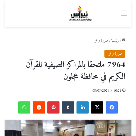
القائمة
الرئيسية
/
صورة وخبر
صورة وخبر
7964 ملتحقا بالمراكز الصيفية للقرآن
الكريم في محافظة عجلون
10:21 م 08/07/2026
فيسبوك
‫X
لينكدإن
بينتيريست
واتساب