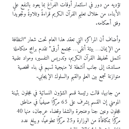
تؤديه من دور في استثمار أوقات الفراغ بما يعود بالنفع على
الأبناء، من خلال تعليم القرآن الكريم قراءةً وتلاوةً وتجويدًا
وفق أحكامه.
وأضاف أن المراكز، التي تعقد هذا العام تحت شعار “النظافة
من الإيمان… بيئة أنقى… مجتمع أرقى” تقدم برامج متكاملة
تشمل تحفيظ القرآن الكريم، وتدريس التفسير، ومواد علمية
مساندة، إلى جانب أنشطة لا منهجية تسهم في بناء شخصية
متوازنة تجمع بين العلم والقيم والسلوك الإيجابي.
من جانبها، قالت رئيسة قسم الشؤون النسائية في عجلون بثينة
المومني إن القسم يشرف على 65 مركزًا صيفيًا في مناطق
عجلون وعين جنا وعنجرة والشفا وقضاء عرجان، منها 40
مركزًا بمكافأة من الوزارة و25 مركزًا تطوعيًا، ويبلغ عدد