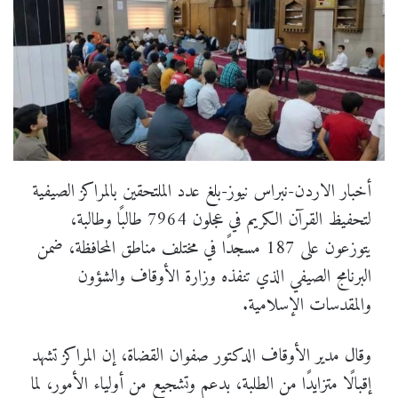
أخبار الاردن-نبراس نيوز-بلغ عدد الملتحقين بالمراكز الصيفية
لتحفيظ القرآن الكريم في عجلون 7964 طالبًا وطالبة،
يتوزعون على 187 مسجدًا في مختلف مناطق المحافظة، ضمن
البرنامج الصيفي الذي تنفذه وزارة الأوقاف والشؤون
والمقدسات الإسلامية.
وقال مدير الأوقاف الدكتور صفوان القضاة، إن المراكز تشهد
إقبالًا متزايدًا من الطلبة، بدعم وتشجيع من أولياء الأمور، لما