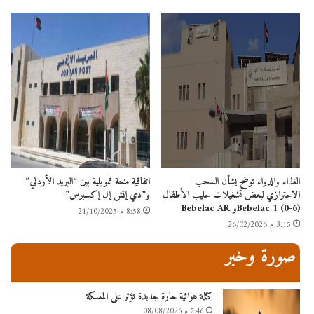
الغذاء والدواء توضح بشأن السحب
اتفاقية منحة تمويلية بين “البريد الأردني”
الاحترازي لبعض تشغيلات حليب الأطفال
و”دي إتش إل إكسبرس”
Bebelac 1 (0-6)و Bebelac AR
8:58 م 21/10/2025
3:15 م 26/02/2026
صورة وخبر
كتلة هوائية حارة جديدة تؤثر على المملكة
7:46 م 08/08/2026