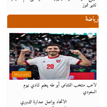
لشهر تموز
رياضة
شباب ورياضة
لاعب منتخب النشامى أبو طه ينضم لنادي نيوم
السعودي
الاتحاد يواصل صدارة الدوري