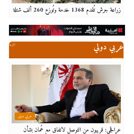
زراعة جرش تُقدم 1368 خدمة وتُوزع 260 ألف شتلة
عربي دولي
المزيد
عربي دولى
عراقجي: قريبون من التوصل لاتفاق مع عُمان بشأن