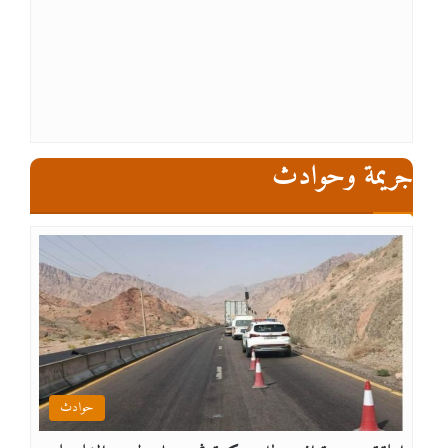
جريمة وحوادث
حوادث