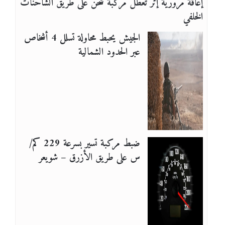
إعاقة مرورية إثر تعطل مركبة شحن على طريق الشاحنات
الخلفي
الجيش يحبط محاولة تسلل 4 أشخاص
عبر الحدود الشمالية
ضبط مركبة تسير بسرعة 229 كم/
س على طريق الأزرق – شويعر