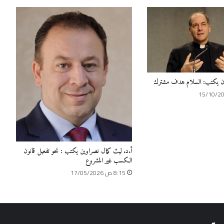
كان يكتب: السلام هدف مشترك
أ.د. ليث كمال نصراوين يكتب : نحو تفعيل قانون
الكسب غير المشروع
8:15 ص 17/05/2026