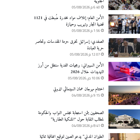
الجنوبية
6:40 م 05/08/2026
الأمن العام: إتلاف مواد مخدرة ضُبطت في 1121
قضية اتجار وتهريب وحيازة
1:56 م 05/08/2026
الصفدي: إسرائيل تخرق حرمة المقدسات وتحاصر
حرية العبادة
12:07 م 05/08/2026
الأمن السيبراني: برمجيات الفدية ستظل من أبرز
التهديدات خلال 2026
10:06 ص 05/08/2026
اختتام مهرجان عمان السينمائي الدولي
9:15 م 04/08/2026
الصحفيين يثمن استجابة مجلس النواب والحكومة
لمطالب النقابة حول “الملكية العقارية”
8:41 م 04/08/2026
الطيران المدني” يدعو الصين لتوقيع اتفاقية ثنائية