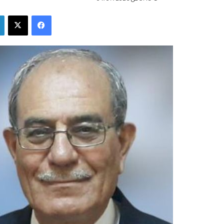
فيسبوك
‫X