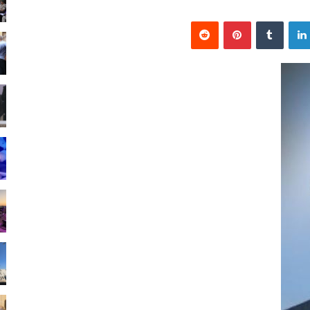
لينكدإن
بينتيريست