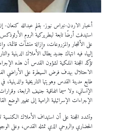
أخبار الاردن-نبراس نيوز- بقلم عبدالله كنعان- 
استهدفت أرضًا تابعة لبطريركية الروم الأرثوذكس ف
على الأشجار والمزروعات، وإزالة منشآت قائمة، و
إليها، فيه انتهاك جديد يطال الأملاك الدينية والتاري
تؤكد اللجنة الملكية لشؤون القدس أن هذه الإجراءا
الاحتلال بهدف فرض السيطرة على الأراضي الفلسطي
طابع مدينة القدس وهويتها التاريخية والدينية، في 
الإنساني، ولا سيما اتفاقية جنيف الرابعة، وقرارا
الإجراءات الإسرائيلية الرامية إلى تغيير الوضع القان
وتشدد اللجنة على أن استهداف الأملاك الكنسية 
الحضاري والروحي الذي تمثله القدس، وعلى الوجود