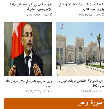
المنطقة العسكرية الشرقية تحبط محاولة تسلل
تعيين موظف في كل محطة شحن لمراقبة
وتهريب مواد مخدرة
التزامها بتسعيرة الكهرباء
7:00 م 05/04/2025
9:23 م 28/01/2026
إدارة السير تؤكد انخفاض الوفيات المرورية
وزير الخارجية يشارك في مؤتمر باريس بشأن
لعام 2024
سوريا
8:57 م 10/05/2025
12:15 م 13/02/2025
صورة وخبر