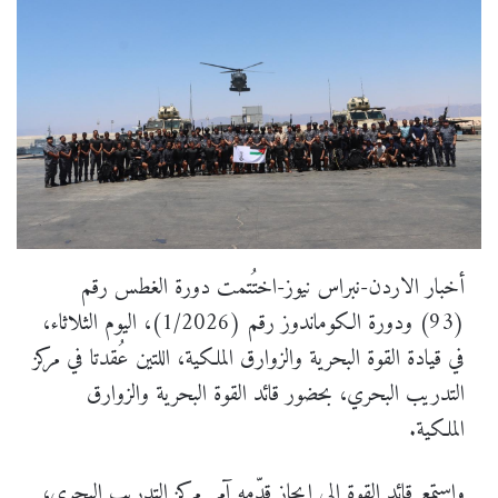
أخبار الاردن-نبراس نيوز-اختُتمت دورة الغطس رقم
(93) ودورة الكوماندوز رقم (1/2026)، اليوم الثلاثاء،
في قيادة القوة البحرية والزوارق الملكية، اللتين عُقدتا في مركز
التدريب البحري، بحضور قائد القوة البحرية والزوارق
الملكية.
واستمع قائد القوة إلى إيجاز قدّمه آمر مركز التدريب البحري،