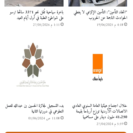
“اتحاد التأمين”: التأمين الإلزامي لا يغطي
باخرة سياحية تُقل نحو 3371 سائحا ترسو
الحوادث الناجمة عن الحروب
على شواطئ العقبة في أول أيام العيد
4:18 م 19/06/2025
1:11 م 27/05/2026
خلال اجتماع هيئتها العامة السنوي العادي
بدء التسجيل لجائزة الحسين بن عبدالله للعمل
الاتصالات الأردنية توزع أرباحاً بقيمة
التطوعي في دورتها الثانية
41.250 مليون دينار على مساهميها
11:08 ص 01/06/2024
5:59 م 27/04/2024