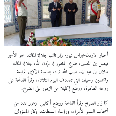
أخبار الاردن-نبراس نيوز- زار نائب جلالة الملك، سمو الأمير
فيصل بن الحسين، ضريح المغفور له بإذن الله، جلالة الملك
طلال بن عبدالله، طيب الله ثراه، بمناسبة الذكرى الرابعة
والخمسين لرحيله، التي تصادف اليوم الثلاثاء، وقرأ الفاتحة على
روحه الطاهرة، ووضع إكليلا من الزهور على الضريح.
كما زار الضريح وقرأ الفاتحة ووضع أكاليل الزهور عدد من
أصحاب السمو الأمراء، ورؤساء السلطات، وكبار المسؤولين