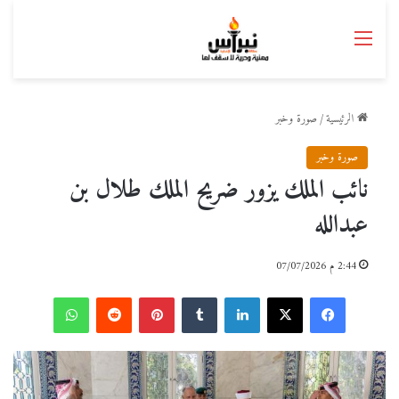
القائمة
الرئيسية
/
صورة وخبر
صورة وخبر
نائب الملك يزور ضريح الملك طلال بن
عبدالله
2:44 م 07/07/2026
فيسبوك
‫X
لينكدإن
بينتيريست
واتساب