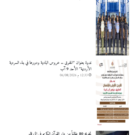
ندوة بعنوان “المفرق .. عروس البادية ودورها في بناء السردية
الأردنية” الأحد 9 آب
12:33 م 06/08/2026
تخريج 80 طالباً من دار القرآن الكريم في الزرقاء