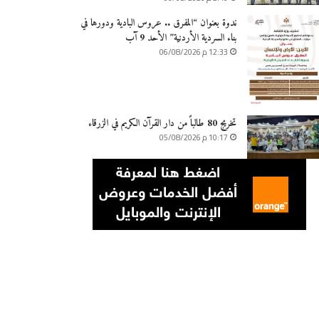
ندوة بعنوان “المفرق .. عروس البادية ودورها في
بناء السردية الأردنية” الأحد 9 آب
12:33 م 06/08/2026
تخريج 80 طالباً من دار القرآن الكريم في الزرقاء
10:17 م 05/08/2026