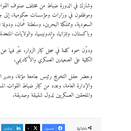
وشارك في الدورة ضباط من مختلف صنوف القوات ا
وموظفون في وزارات ومؤسسات حكومية، إلى جانب 
السعودية، ومملكة البحرين، وسلطنة عُمان، ودولة ال
وباكستان، وتنزانيا، وإندونيسيا، والولايات المتحدة ا
ودوّن سموه كلمة في سجل كبار الزوار، عبّر فيها عن
الكلية على الصعيدين العسكري والأكاديمي.
وحضر حفل التخريج رئيس جامعة مؤتة، ومدير المخا
والإدارة العامة، وعدد من كبار ضباط القوات المس
والملحقين العسكريين لدول شقيقة وصديقة.
شاركها
فيسبوك
‫X
لينكدإن