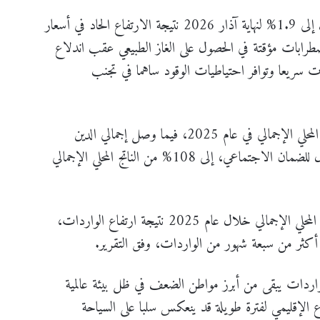
وأشار التقرير إلى أن التضخم ارتفع بشكل طفيف إلى 1.9% لنهاية آذار 2026 نتيجة الارتفاع الحاد في أسعار
ضطرابات مؤقتة في الحصول على الغاز الطبيعي عقب اندلاع
 سريعا وتوافر احتياطيات الوقود ساهما في تجنب
وبحسب التقرير، بلغ عجز الموازنة 5.2% من الناتج المحلي الإجمالي في عام 2025، فيما وصل إجمالي الدين
الحكومي العام، بما في ذلك الدين الحكومي المكفول للضمان الاجتماعي، إلى 108% من الناتج المحلي الإجمالي
كما اتسع عجز الحساب الجاري إلى 5.6% من الناتج المحلي الإجمالي خلال عام 2025 نتيجة ارتفاع الواردات،
 أكثر من سبعة شهور من الواردات، وفق التقرير.
واردات يبقى من أبرز مواطن الضعف في ظل بيئة عالمية
اع الإقليمي لفترة طويلة قد ينعكس سلبا على السياحة