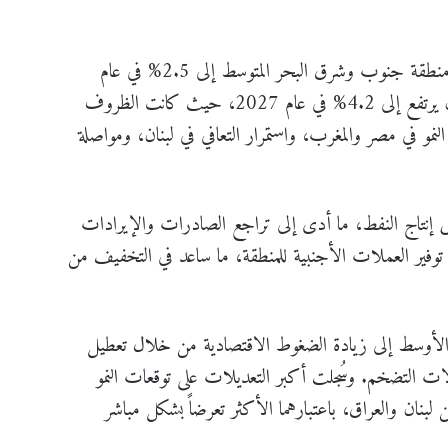
دوليا، توقع التقرير أن يتباطأ النمو الاقتصادي في منطقة جنوب وشرق البحر المتوسط إلى 2.5% في عام
2026 مقارنة مع 3.1% في عام 2025، قبل أن يرتفع إلى 4.2% في عام 2027، حيث كانت الظروف
 بداية عام 2026، مع تسارع النمو في مصر والمغرب، واستمرار التعافي في لبنان، ومواصلة
اض إنتاج النفط، ما أدى إلى تراجع الصادرات والإيرادات
 توفير العملات الأجنبية للمنطقة، ما ساعد في التخفيف من
لأوسط إلى زيادة الضغوط الاقتصادية من خلال تعطيل
ات التضخم. وسُجلت أكبر التعديلات على توقعات النمو
لتقرير في كل من لبنان والعراق، باعتبارهما الأكثر تعرضاً بشكل مباشر