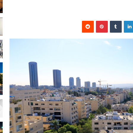
لينكدإن
بينتيريست