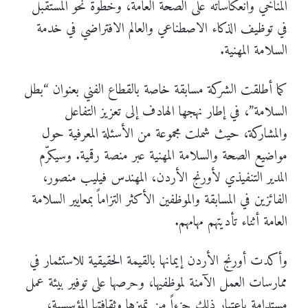
المناخي وانعكاساته على الصحة العامة، وخطوة نحو المستقبل
في توظيف الذكاء الاصطناعي والعالم الافتراضي في خدمة
السلامة المهنية.
كما أطلقت الشركة مسابقة خاصة بالقطاع الفني بعنوان “بطل
السلامة”، في إطار نهجها الهادف إلى تعزيز التفاعل
والمشاركة، حيث شملت مجموعة من الأسئلة المعرفية حول
مواضيع الصحة والسلامة المهنية عبر منصة رقمية. وسيكرّم
المدير التنفيذي لأورنج الأردن، المهندس فيليب منصور،
الفائزين في المسابقة والموظفين الأكثر التزاماً بمعايير السلامة
العامة أثناء تأديتهم مهامهم.
وأكدت أورنج الأردن إيمانها بالقيمة الحقيقية للاستثمار في
ممارسات العمل الآمنة لموظفيها، وحرصها على توفير بيئة عمل
مستدامة باعتبار ذلك جزءاً من تميزها وثقافتها المؤسسية،