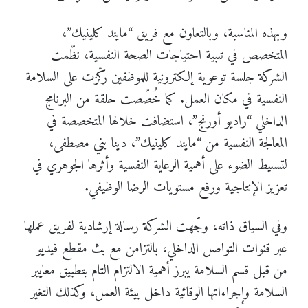
وبهذه المناسبة، وبالتعاون مع فريق “مايند كلينيك”،
المتخصص في تلبية احتياجات الصحة النفسية، نظّمت
الشركة جلسة توعوية إلكترونية للموظفين ركّزت على السلامة
النفسية في مكان العمل. كما خُصّصت حلقة من البرنامج
الداخلي “راديو أورنج”، استضافت خلالها المتخصصة في
المعالجة النفسية من “مايند كلينيك”، دينا بني مصطفى،
لتسليط الضوء على أهمية الرعاية النفسية وأثرها الجوهري في
تعزيز الإنتاجية ورفع مستويات الرضا الوظيفي.
وفي السياق ذاته، وجّهت الشركة رسالة إرشادية لفريق عملها
عبر قنوات التواصل الداخلي، بالتزامن مع بث مقطع فيديو
من قبل قسم السلامة يبرز أهمية الالتزام التام بتطبيق معايير
السلامة وإجراءاتها الوقائية داخل بيئة العمل، وكذلك التغير