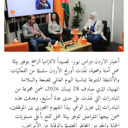
أخبار الاردن-نبراس نيوز- تجسيداً لالتزامها الراسخ بتوفير بيئة
عمل آمنة وصحية، نفّذت أورنج الأردن سلسلة من الفعّاليات
والأنشطة المتنوعة بمناسبة اليوم العالمي للصحة والسلامة
المهنية، الذي صادف 28 نيسان 2026، ضمن مجموعة من
المبادرات التي نُفذت على مدى عدة أسابيع. وهدفت هذه
المبادرات إلى تعزيز الوعي بهذا المفهوم المحوري بين الموظفين،
ضمن نهجها المتواصل لتوفير بيئة عمل تتمتع بأعلى مستويات
الحماية والحد من المخاطر المحتملة والوقاية من الأمراض.