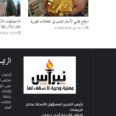
ارتفاع قياسي لأسعار الذهب في المعاملات الفورية
مليار دولار بنهاية أ
10:17 ص 23/09/2024
12:31 م 08/06/2026
الرئيس
أردنيات
مجلس ال
عربي دو
إقتصاد
رياضة
مقالات
رئيس التحرير المسؤول الأستاذ عدنان
أسرار
خريسات
الناشر: الأستاذ أمين زيادات