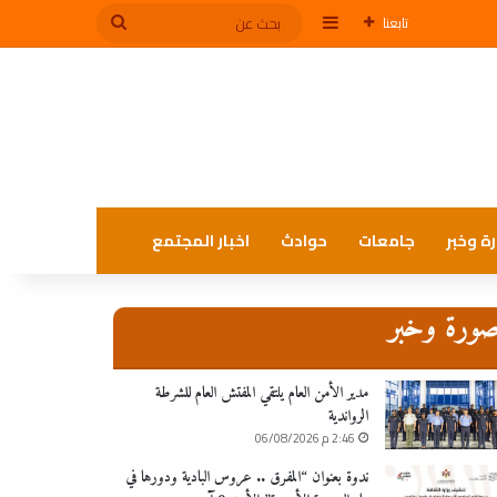
إضافة عمود جانبي
بحث
تابعنا
عن
ة وخبر
جامعات
حوادث
اخبار المجتمع
ورة وخبر
مدير الأمن العام يلتقي المفتش العام للشرطة
الرواندية
2:46 م 06/08/2026
ندوة بعنوان “المفرق .. عروس البادية ودورها في