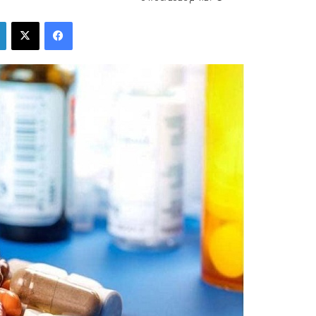
فيسبوك
‫X