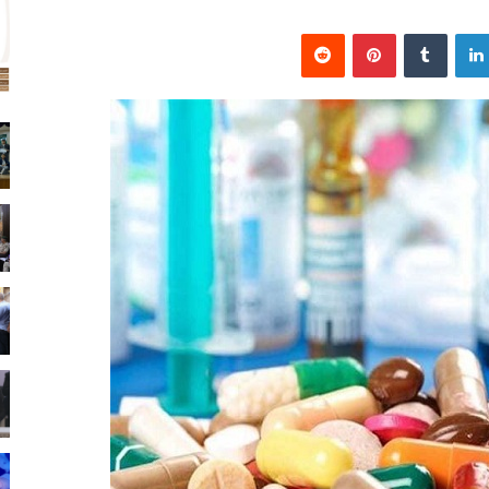
لينكدإن
بينتيريست