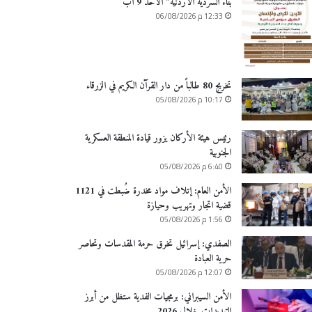
بناء السردية الأردنية” الأحد 9 آب
12:33 م 06/08/2026
تخريج 80 طالباً من دار القرآن الكريم في الزرقاء
10:17 م 05/08/2026
رئيس هيئة الأركان يزور قيادة المنطقة العسكرية
الجنوبية
6:40 م 05/08/2026
الأمن العام: إتلاف مواد مخدرة ضُبطت في 1121
قضية اتجار وتهريب وحيازة
1:56 م 05/08/2026
الصفدي: إسرائيل تخرق حرمة المقدسات وتحاصر
حرية العبادة
12:07 م 05/08/2026
الأمن السيبراني: برمجيات الفدية ستظل من أبرز
التهديدات خلال 2026