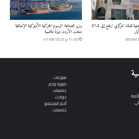
وزير الصناعة: الرسوم الجمركية الأميركية الإضافية
الاحتياطيات الأجنبية للبنك المركزي ترتفع إلى 27.2
منحت الأردن ميزة تنافسية
يار
11:50 م 01/08/2025
ية
منوعات
صورة وخبر
جامعات
أمة
حوادث
لي
أخبار المجتمع
جامعات