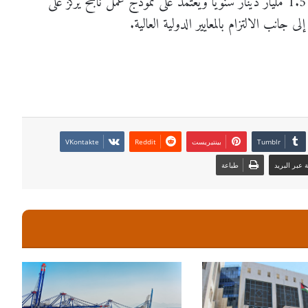
وأضاف، إن القطاع يتمتع بقدرة إنتاجية تصل إلى 1.5 مليار دينار سنويا ويعتمد على نموذج عمل ناجح يركز على
جانب الالتزام بالمعايير الدولية العالية.
بينتيريست
عبر البريد
طباعة