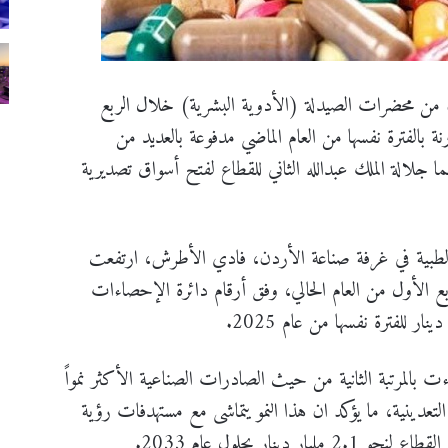
من محضرات الصيدلة (الأدوية البشرية) خلال الربع
عام الحالي 2026 بنسبة 17.6% مقارنة بالفترة نفسها من العام الماضي مدفوعة بالعديد من
ما جلالة الملك عبدالله الثاني للقطاع لفتح أسواق تصديرية
لطبية في غرفة صناعة الأردن، فادي الأطرش، ارتفعت
الأول من العام الحالي، وفق أرقام دائرة الإحصاءات
لمرتبة الثانية من حيث الصادرات الصناعية الأكثر نمواً
لتعدينية، ما يؤكد ان هذا النمو يتماشى مع مستهدفات رؤية
ار بحلول عام 2033.