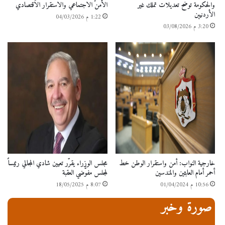
والحكومة توضح تعديلات تملك غير
الأمن الاجتماعي والاستقرار الاقتصادي
الأردنيين
1:22 م 04/03/2026
3:20 م 03/08/2026
خارجية النواب: أمن واستقرار الوطن خط
مجلس الوزراء يقرّر تعيين شادي المجالي رئيساً
أحمر أمام العابثين والمندسين
لمجلس مفوَّضي العقبة
10:56 م 01/04/2024
8:07 م 18/05/2025
صورة وخبر