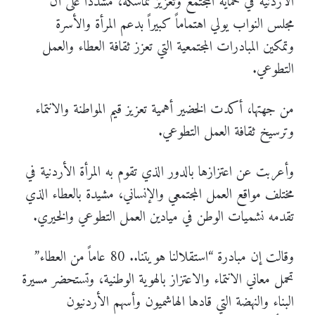
الأردنية في حماية المجتمع وتعزيز تماسكه، مشدداً على أن
مجلس النواب يولي اهتماماً كبيراً بدعم المرأة والأسرة
وتمكين المبادرات المجتمعية التي تعزز ثقافة العطاء والعمل
التطوعي.
من جهتها، أكدت الخضير أهمية تعزيز قيم المواطنة والانتماء
وترسيخ ثقافة العمل التطوعي.
وأعربت عن اعتزازها بالدور الذي تقوم به المرأة الأردنية في
مختلف مواقع العمل المجتمعي والإنساني، مشيدة بالعطاء الذي
تقدمه نشميات الوطن في ميادين العمل التطوعي والخيري.
وقالت إن مبادرة “استقلالنا هويتنا.. 80 عاماً من العطاء”
تحمل معاني الانتماء والاعتزاز بالهوية الوطنية، وتستحضر مسيرة
البناء والنهضة التي قادها الهاشميون وأسهم الأردنيون