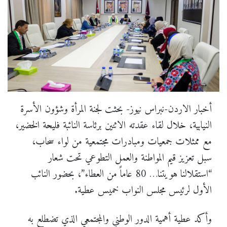
أخبار الاردن-نبراس نيوز- بحثت لجنة المرأة وشؤون الأسرة
النيابية، خلال لقاء عقدته الاثنين برئاسة النائبة فليحة الخضير،
مع ممثلات جمعيات ومبادرات مجتمعية من لواء سحاب،
سبل تعزيز قيم المواطنة والعمل التطوعي تحت شعار
“استقلالنا هويتنا… 80 عاماً من العطاء”، بحضور النائب
الأول لرئيس مجلس النواب خميس عطية.
وأكد عطية أهمية الدور الوطني والمجتمعي الذي تضطلع به