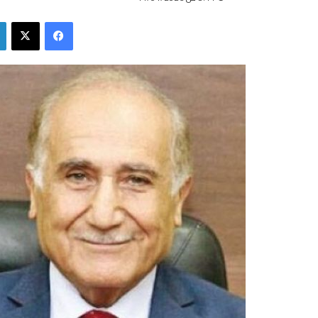
فيسبوك
‫X