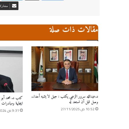
مشاركة 
مقالات ذات صلة
د.عبدالله سرور الزعبي يكتب : جيل لا يشبه أحدا..
كتب د. محمد أبو حم
وصل قبل أن نستعد له
ايجابية ومبادرات ر
10:52 ص 27/11/2025
9:31 ص 27/11/2024