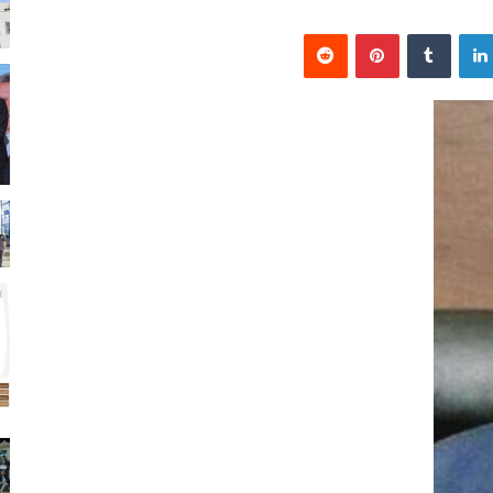
لينكدإن
بينتيريست