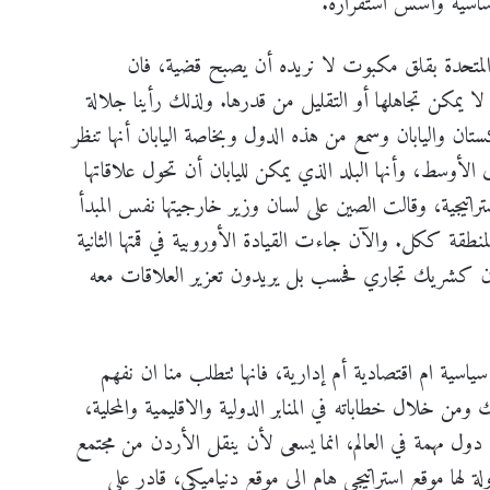
أساسية وأسس استقراره.
المتحدة بقلق مكبوت لا نريده أن يصبح قضية، فان
ا يمکن تجاهلها أو التقليل من قدرها. ولذلك رأينا جلالة
اكستان واليابان وسمع من هذه الدول وبخاصة اليابان أنها تنظر
الأوسط، وأنها البلد الذي يمكن لليابان أن تحول علاقاتها
اتيجية، وقالت الصين على لسان وزير خارجيتها نفس المبدأ
منطقة ككل. والآن جاءت القيادة الأوروبية في قمتها الثانية
لأردن كشريك تجاري فحسب بل يريدون تعزير العلاقات معه
ياسية ام اقتصادية أم إدارية، فانها تتطلب منا ان نفهم
لك ومن خلال خطاباته في المنابر الدولية والاقليمية والمحلية،
ول مهمة في العالم، انما يسعى لأن ينقل الأردن من مجتمع
ة لها موقع استراتيجي هام الى موقع دنیامیکي، قادر على