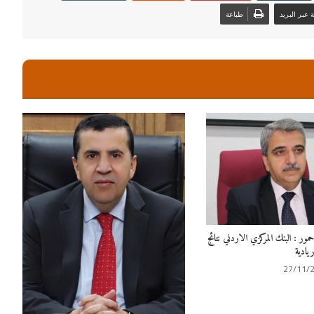
عبر البريد
طباعة
ور : البنك المركزي الاردني نتائج
يادية