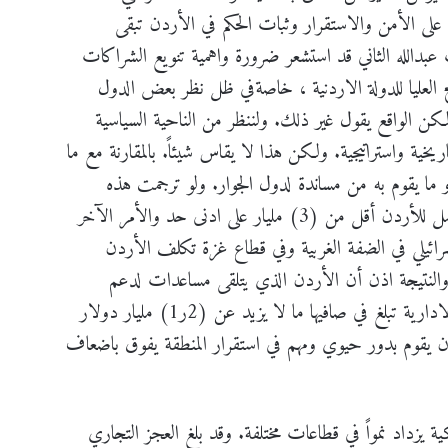
ى الأمن والاستقرار وثبات الحكم في الأردن تبقى
 عبدالله الثاني قد استشعر ضرورة واهمية تنويع الشراكات
الح العليا للدولة الاردنية ، خاصةفي ظل نظر بعض الدول
ن الواقع يقول غير ذلك. ولننظر من الناحية السياسية
اريخية واستراتيجية. ولكن هذا لا يقاس شيئاً. بالمقارنة مع ما
ا يقوم به من مساندة لدول الجوار. ولو ترجمت هذه
الأمور إلى مزايا تقدر بالدولارات فيجب ان لايصل للأردن أقل من (3) مليار على ادنى حد والأمر الآخر
ائيلي في الضفة الغربية وفي قطاع غزة تكلف الأردن
ن دولار سنوياً، والنتيجة اذن أن الأردن الذي يتلقى مساعدات لدعم
الخزينة، ولدعم الأمن أو القرارات الاقتصادية والادارية تبلغ في صافيها ما لا يزيد عن (2ر1) مليار دولار
ن الاردن يقوم بدور حيوي ومهم في استقرار المنطقة يفوق باضعاف
ة يزداد نمواً في قطاعات مختلفة. وقد بلغ العجز التجاري