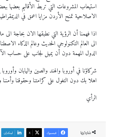
استيعاب المشروعات التي تربط الأقاليم بعضها ببع
الاصلاحية تمنح الأردن مزايا اعمق في الديمقراطية،
اذا فهمنا أن الرؤية التي نطبقها الان بحاجة الى 
الى العالم التكنولوجي الحديث وعالم الذكاء الاصطن
الدول المهمة دون أن يميل لجانب على حساب الآ
شركاؤنا في أوروبا والهند والصين واليابان وأوروب
اهلا بك دون التغول على كرامتنا وحقوقنا وأمننا ون
الرأي
شاركها
فيسبوك
‫X
لينكدإن