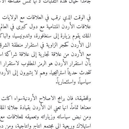
جامداً حيال هذه التقلبات لأنها تمس مصالحه ال
في الوقت الذي نرقب في العلاقات مع الولايات 
علاقات الأردن المتنامية مع دول کبری في العالم ل
الملك يقوم بزيارة إلى سنغافورة، واندونيسيا، والب
الى الأردن كحجر الزاوية في استقرار منطقة الشرق 
مع الأردن من علاقة تجارية إلى علاقة شراكة استر
بأن استقرار الأردن هو الرمز المطلوب لاستقرار ال
تتحدث حديثاً استراتيجيا. وهم لا يشيرون إلى ا
سياسياً، واستثمارياً.
وللحقيقة، فان برامج الاصلاح الأردنيةسواء اكانت س
معناها تماماً. انها تعني ان الأردن بقيادة جلالة الم
ومن نبض سياساته وزياراته وتعميقه للعلاقات مع د
استهلاك وریعیة الى مجتمع انتاج وانتاجية، ومن دول