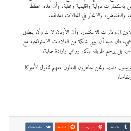
ض باستثمارات دولية واقليمية ومحلية، وأن هذه الخطط
 والتفاوض، والانجاز في المجالات المختلفة.
ملايين الدولارات للاستثمار، وأن الأردن لا بد وأن ينطلق
اعي، فان عليه أن يبني شبكة من العلاقات الاستراتيجية مع
خر، بل يرحم طريقه بذكاء ووعي وارادة صلبة.
ا يريدون ذلك. ونحن جاهرون للتعاون معهم لنقول لأميركا
ظامنا.
بينتيريست