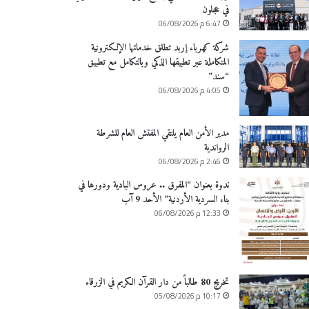
في عجلون
6:47 م 06/08/2026
شركة كهرباء إربد تطلق خدماتها الإلكترونية
المتكاملة عبر تطبيقها الذكي وبالتكامل مع تطبيق
“سند”
4:05 م 06/08/2026
مدير الأمن العام يلتقي المفتش العام للشرطة
الرواندية
2:46 م 06/08/2026
ندوة بعنوان “المفرق .. عروس البادية ودورها في
بناء السردية الأردنية” الأحد 9 آب
12:33 م 06/08/2026
تخريج 80 طالباً من دار القرآن الكريم في الزرقاء
10:17 م 05/08/2026