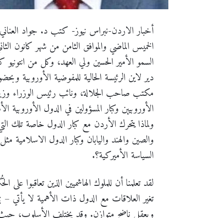
أخبار الاردن-نبراس نيوز- كتب د. جواد العناني –
الخميس الماضي والموافق الثامن من شهر كانون الث
السمو الأمير الحسين ولي العهد، وكل من انتونيو 
دير لاين الرئيسة الحالية للمفوضية الأوروبية و
مكتب صاحب الجلالة، ونائب رئيس الوزراء وزیر 
الأوروبيين وكبار المسؤولين في الدول الأوروبية الأ
ولماذا يتحرك الأردن مع كبار الدول خاصة تلك التي ت
والصين والهند واليابان وكبار الدول الاسلامية مث
السياسة الأميركية؟.
لقد تعلمنا أن للملوك الهاشميين الذين تعاقبوا عل
تغير العلاقات مع الدول ذات الأهمية لا يأتي – بم
وبعقل ناضج متوازن. وقد يختلف الأسلوب، حيث ي