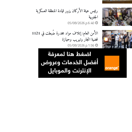
رئيس هيئة الأركان يزور قيادة المنطقة العسكرية
الجنوبية
6:40 م 05/08/2026
الأمن العام: إتلاف مواد مخدرة ضُبطت في 1121
قضية اتجار وتهريب وحيازة
1:56 م 05/08/2026