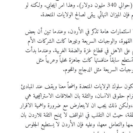
الاميركي مع الاردن حوالي (161) مليون دينار (حوالي 340 مليون دولار). وهذا امر ايجابي. ولكنه لو
ن الميزان النهائي يبقى لصالح الولايات المتحدة.
 استثمارات هامة تذكر في الأردن، وعندما تبين أن بعض
لقهوة، والوجبات السريعة وغيرها كانت الشركات الأم
م على الاهل في قطاع غزة والضفة الغربية. وعندما بدأت
ستطع سابقاً منافستها كانت جاهزة محلياً وعربياً مثل
وجبات السريعة مثل الدجاج واللحوم.
ن سلوك الولايات المتحدة واضحاً معنا ويقف عند المبادئ
ترام حقوق الانسان، والثقة بان العلاقات الاستراتيجية هي
يل،ولكن ذلك يجب ان لايتعارض مع ضرورة واهمية الاقرار
قة، حيث ان التقلب في المواقف لا يمنح الثقة للاردن بان
فهمها والتعامل معها، وعليه فإن الأردن لا يستطيع الجلوس