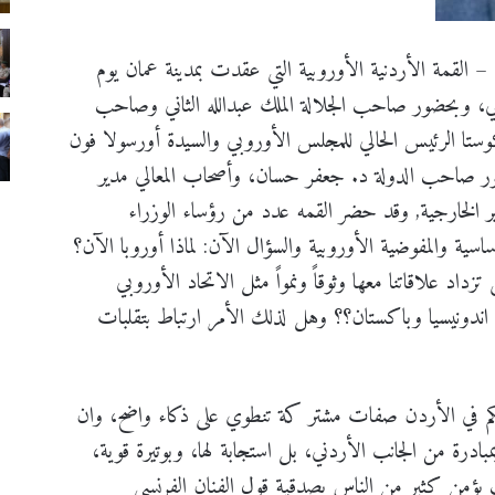
 القمة الأردنية الأوروبية التي عقدت بمدينة عمان يوم
اني، وبحضور صاحب الجلالة الملك عبدالله الثاني وصاحب
كوستا الرئيس الحالي للمجلس الأوروبي والسيدة أورسولا فون
بحضور صاحب الدولة د. جعفر حسان، وأصحاب المعالي مدير
الخارجية, وقد حضر القمه عدد من رؤساء الوزراء
ساسية والمفوضية الأوروبية والسؤال الآن: لماذا أوروبا الآن؟
زداد علاقاتنا معها وثوقاً ونمواً مثل الاتحاد الأوروبي
ل اندونيسيا وباكستان؟؟ وهل لذلك الأمر ارتباط بتقلبات
ى الحُكم في الأردن صفات مشتر کة تنطوي على ذكاء واضح، وان
بادرة من الجانب الأردني، بل استجابة لها، وبوتيرة قوية،
ؤمن كثير من الناس بصدقية قول الفنان الفرنسي