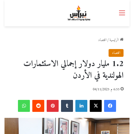
القائمة
الرئيسية
/
اقتصاد
اقتصاد
1.2 مليار دولار إجمالي الاستثمارات
الهولندية في الأردن
6:55 م 04/11/2025
فيسبوك
‫X
لينكدإن
بينتيريست
واتساب