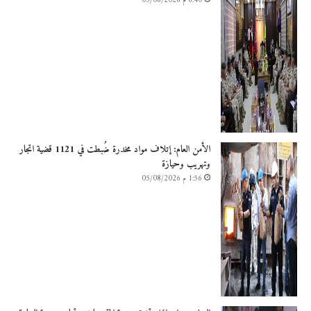
6:40 م 05/08/2026
الأمن العام: إتلاف مواد مخدرة ضُبطت في 1121 قضية اتجار
وتهريب وحيازة
1:56 م 05/08/2026