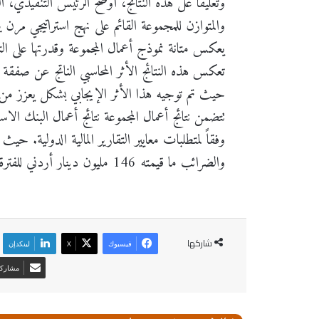
وتعليقاً عل هذه النتائج، أوضح الرئيس التنفيذي، 
والمتوازن للمجموعة القائم على نهج استراتيجي مرن 
يعكس متانة نموذج أعمال المجموعة وقدرتها على ال
حيث تم توجيه هذا الأثر الإيجابي بشكل يعزز من الم
وفقاً لمتطلبات معايير التقارير المالية الدولية. 
والضرائب ما قيمته 146 مليون دينار أردني للفترة.
شاركها
فيسبوك
‫X
لينكدإن
مشاركة 