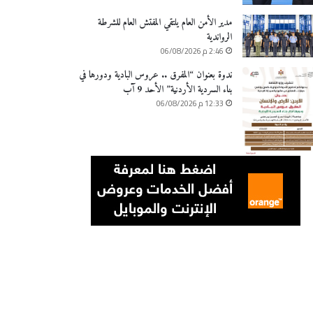
مدير الأمن العام يلتقي المفتش العام للشرطة
الرواندية
2:46 م 06/08/2026
ندوة بعنوان “المفرق .. عروس البادية ودورها في
بناء السردية الأردنية” الأحد 9 آب
12:33 م 06/08/2026