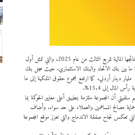
أخبار الاردن-نبراس نيوز- أعلنت مجموعة الاتحاد نتائجها المالية للربع الثالث من عام 2025، والتي تمثل أول
ية ما بين بنك الاتحاد والبنك الاستثماري. حيث سجل بنك
الاتحاد نمواً في إجمالي الموجودات لتصل إلى 11.6 مليار دينار أردني، كما ارتفع مجموع حقوق الملكية إلى ما
لفيتي أن المجموعة ملتزمة بتطبيق أعلى معايير الحوكمة بما
حماية مصالح المساهمين والعملاء على حد سواء. وأضاف
 التي تعكس نجاح صفقة الاندماج والتي تعزز موقع المجموعة