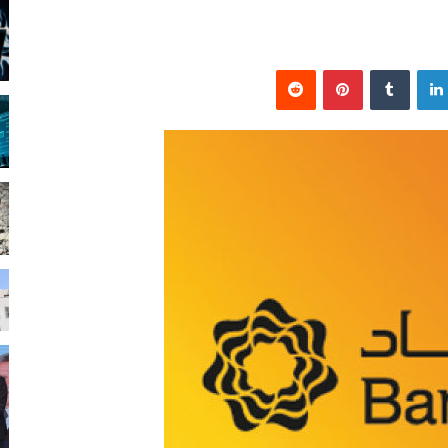
لينكدإن
بينتيريست