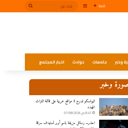
إضافة عمود جانبي
بحث
تابعنا
عن
ة وخبر
جامعات
حوادث
اخبار المجتمع
ورة وخبر
اليونسكو تدرج 3 مواقع عربية على قائمة التراث
المهدد
8:47 ص 07/08/2026
احذر.. رسائل مزيفة باسم أوبر تستهدف سرقة