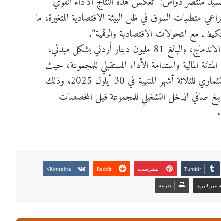
السيد منتصر دوّاس: “تعكس هذه النتائج الأداء القوي
يراعي متطلبات السوق في ظل البيئة الاقتصادية المتغيرة، ما
تكيف مع التحولات الاقتصادية والرقمية”.
تعكس هذه النتائج الأثر المحاسبي الناتج عن صفقة الاندماج، والبالغ 81 مليون دينار أردني بشكل مبدئي،
تانة المالية واستدامة الأداء المستقبلي للمجموعة، حيث
تتضمن نتائج أعمال المجموعة نتائج أعمال البنك الاستثماري للثلاثة أشهر المنتهية في 30 أيلول 2025، وذلك
حيث بلغ صافي الدخل التشغيلي للمجموعة قبل المخصصات
بينتيريست
عبر البريد
طباعة