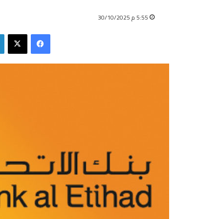
5:55 م 30/10/2025
فيسبوك
‫X