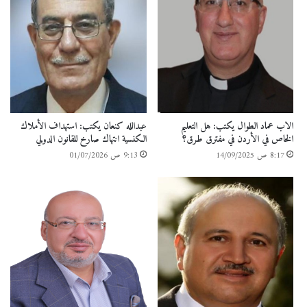
الاب عماد الطوال يكتب: هل التعليم
عبدالله كنعان يكتب: استهداف الأملاك
الخاص في الأردن في مفترق طرق؟
الكنسية انتهاك صارخ للقانون الدولي
8:17 ص 14/09/2025
9:13 ص 01/07/2026