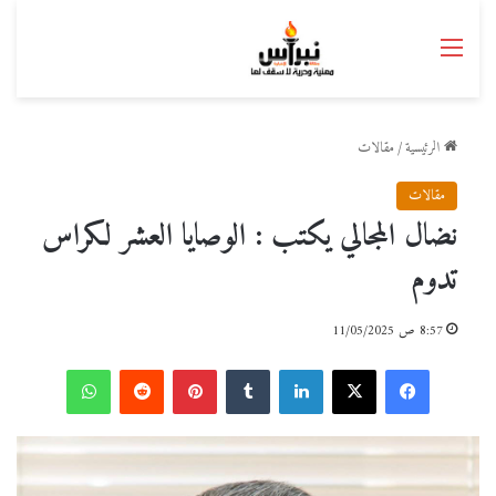
القائمة
الرئيسية
/
مقالات
مقالات
نضال المجالي يكتب : الوصايا العشر لكراس
تدوم
8:57 ص 11/05/2025
فيسبوك
‫X
لينكدإن
بينتيريست
واتساب