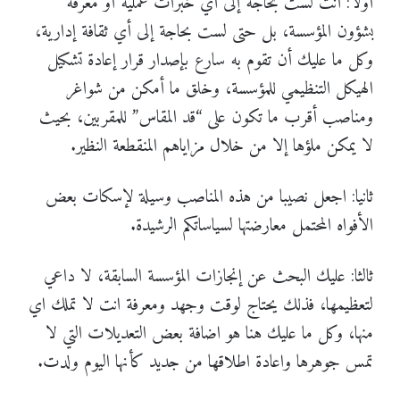
أولا: أنت لست بحاجة إلى أي خبرات عملية أو معرفة
بشؤون المؤسسة، بل حتى لست بحاجة إلى أي ثقافة إدارية،
وكل ما عليك أن تقوم به سارع بإصدار قرار إعادة تشكيل
الهيكل التنظيمي للمؤسسة، وخلق ما أمكن من شواغر
ومناصب أقرب ما تكون على “قد المقاس” للمقربين، بحيث
لا يمكن ملؤها إلا من خلال مزاياهم المنقطعة النظير.
ثانيا: اجعل نصيبا من هذه المناصب وسيلة لإسكات بعض
الأفواه المحتمل معارضتها لسياساتكم الرشيدة.
ثالثا: عليك البحث عن إنجازات المؤسسة السابقة، لا داعي
لتعظيمها، فذلك يحتاج لوقت وجهد ومعرفة انت لا تملك اي
منها، وكل ما عليك هنا هو اضافة بعض التعديلات التي لا
تمس جوهرها واعادة اطلاقها من جديد كأنها اليوم ولدت.