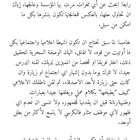
رابعا: ابحث عن أي ثغرات مرت بها المؤسسة وعالجها، إياك
ان تحاول حلها، بالعكس فمعالجتها تكون بنشرها بكل ما
امكن من سبل.
خامسا: لما سبق تحتاج ان تكون نشيطا اعلاميا واجتماعيا بكل
ما أوتيت من قوه، لا تقلق، اليك الوصفة السحرية لتحقيق
ذلك، اختر فريقا او شخصا من المميزين لديك، لقنه الدرس
جيدا، لا تترك يوما بدون إشهار اي اجتماع او زيارة وان
كانت حتى زيارة لأحد الاصدقاء، ثم لقن ناطقك الاعلامي
كيف “يطبخها” بكلام عملي ويغلفها جيدا بعبارات
وطنيهةرنانة قبل ان يقدمها للجمهور، ولا تنسى ان تُعدم اي
ظهور لاي موظف مثابر فالكرسي لا يتسع لأكثر من بطل
أوحد.