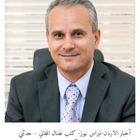
أخبار الاردن-نبراس نيوز- كتب نضال المجالي – حدثني