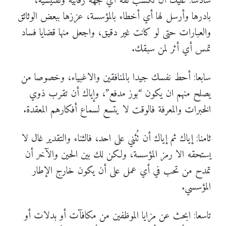
سادسا: عليك أن تكسب ثقة أي جهة رقابية وتفتيشية،
بادرها وأرسل لها أي أخطاء بالمؤسسة، عززها ببعض الوثائق
والعبارات حتى لو كانت غير دقيق، واجعل منها قضايا فساد
تمس أي أثر لمن سبقك.
سابعا: أحط نفسك جيدا بالمنافقين والاغبياء، وخصوصا من
يصلح منهم ان يكون “بوز مدفع”، وإياك أن تقرب ذوي
الخبرات والمعرفة فالوقت لا يتسع لسماع أفكارهم المعقدة.
ثامنا: إياك ثم إياك أن تُثني على احد، فالثناء والتقدير غال لا
يستحقه الا رمز المؤسسة، ولكن لك بين الحين والآخر أن
تمدح من تحب في أي عمل على أن يكون خارج الإطار
المؤسسي.
تاسعا: ابحث عن مزايا الموظفين من مكافآت أو بدلات أو