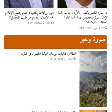
د. حازم الناصر يكتب : الأردن بحاجة ماسة
أمين زيادات يكتب : عندما يُصبح الإعلام
لإنشاء مركز متخصص لدراسات إدارة
هَمُه الإعلان..يُصبح هو طَبيبُ التَجميل!!
الجفاف والفيضانات
1:05 م 13/05/2026
8:55 ص 30/11/2025
صورة وخبر
انطلاق فعاليات مهرجان العباءة الخضراء في عجلون
10:13 م 08/08/2026