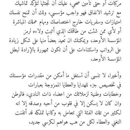
مركبات أو حتى تأمين صحي، عليك أن تجتثها لتؤكد تماشيك
مع ترشيد الانفاق فهو واجب مؤسسي، ولك أن تمنح نفسك
امتيازات وسفريات خارج اختصاصك ومهام عملك المباشرة
أو لأي ممن شئت من طاقمك الذي أثبت ولاءه لرمز
المؤسسة الأوحد، ويمكنك ان تُعيد بعضاً منها على شكل زيادة
على الرواتب واستثناءات على أن تكون ممهورة بالإرادة لبطل
المؤسسة الأوحد.
وأخيرا، لا تنسى أن تستغل ما أمكن من مقدرات مؤسستك
في تخصيص جزء للهدايا والعطايا الممزوجة بعبارات
وخطابات وطنية لزملائك من اعضاء ذات النادي، فالوطن
وان كان لا يسكن إلا في قلوب من أحبه وصدقه إلا انه
لكثير من تلك الفئة التي تتعامل به وكانها تملكه قد أتقنت
التغني والعطاء لكل من هب هواهم لكرسي جديد.