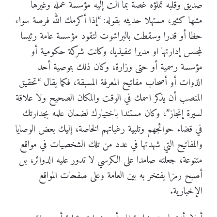
صديق وقلبه تملؤه غصة بما آلت إليه مؤسسة عمله وغيرها
مثلها كثير، مستهلا حديثه بقوله: “إذا أكرمك الله فرصة سواء
حظا أو قدرا وسقطت بالبراشوت لتقود مؤسسة عامة رئيسا
لمجلس إدارتها او مديرا تنفيذيا، وكانت شركة حكومية أو
مؤسسة رسمية أو حتى وزارة، وكان ذلك بتوصية أحد
الذوات أو أصحاب مفاتيح المعرفة المسبقة، فكما يقال “تحقيق
المنصب أن يذكر اسمك في الوقت والمكان الصحيح ولا علاقة
لسيرة إنجاز”، وكان مستندا باختيارك لضمان علمه بجدارتك
في قضاء حوائجهم وتلبية رغباتهم الخاصة، إليك بعض الوصايا
والمفاتيح التي شهدتها في عدد من تلك الشخصيات في مواقع
متنوعة، جعلته صامدا على الكرسي لا تدور عليه الدوائر، بل
أصبح رمزا يفتخر به بين العامة وعلى صفحات المواقع
الإخبارية.