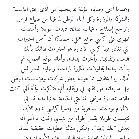
وعندما أنهى وصاياه المؤلمة بما يلحقها من أذى بحق المؤسسة
والشركة والوزارة وكل أبناء الوطن لما فيها من ضياع فرص
وتراجع إصلاح وغياب عدالة، تنهدت طويلا وأسندت
ظهري على كرسي موقع عملي، مستذكرا أن أجمل الخبرات
التي تغادر فيها كرسي الادارة هو احترامك لذاتك بأنك
قدمت وتفانيت وأنجزت بصدق وأمانة لموقع العمل، ثم
بدأت بعدها بمحاولات مكررة لمراجعة وصاياه العشر لعلي
أملك ردا يخفف مما تعيشه بعض شركات ومؤسسات الوطن
قبل ما يعانيه من نقلها لي وبقلبه ألم، فتذكرت فجأة أني كنت
ملتزما بمغادرة موقعي لقناعتي الكاملة حينها عدم قدرتي
الالتزام بوصفته السحرية من وصايا كراسي تدوم للأبد،
فتبسمت طويلا بقدر أطول من تنهدي وقلت له أعلم أنه
نعيش “عالما لذيذا”، ولكن هناك خطوات حقيقية يبذلها
صاحب الولاية العامة دولة الرئيس هذه الأيام نشهدها