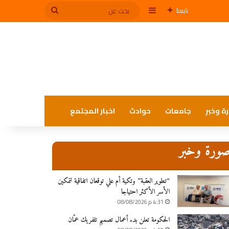
إضافة عمود جانبي
بحث
تابعنا
عن
ة وخبر
جامعات
حوادث
اخبار المجتمع
ورة وخبر
“تطوير العقبة” وتكية أم علي توقعان اتفاقية لتمكين
الأسر الأكثر احتياجا
4:31 م 08/08/2026
الحكومة تعلن بدء أعمال تصميم تلفريك عمّان