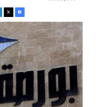
فيسبوك
‫X