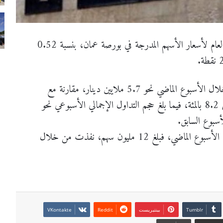
أخبار الاردن-نبراس نيوز-انخفض الرقم القياسي العام لأسعار الأسهم المدرجة في بورصة عمان، بنسبة 0.52
وبلغ المعدل اليومي لحجم التداول في بورصة عمان خلال الأسبوع الماضي نحو 5.7 ملايين دينار، مقارنة مع
6.3 ملايين دينار الأسبوع السابق، بنسبة انخفاض 8.2 بالمئة، فيما بلغ حجم التداول الإجمالي الأسبوعي نحو
أما عدد الأسهم المتداولة التي سجلتها البورصة خلال الأسبوع الماضي، فبلغ 12 مليون سهم، نفذت من خلال
بينتيريست