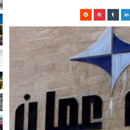
لينكدإن
بينتيريست