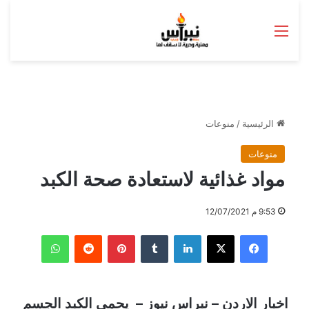
القائمة
الرئيسية
/
منوعات
منوعات
مواد غذائية لاستعادة صحة الكبد
9:53 م 12/07/2021
فيسبوك
‫X
لينكدإن
بينتيريست
واتساب
اخبار الاردن – نبراس نيوز – يحمي الكبد الجسم