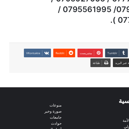
0790097192 / 0797142880/ 0795561995 /
بينتيريست
عبر البريد
طباعة
سية
منوعات
صورة وخبر
جامعات
أمة
حوادث
لي