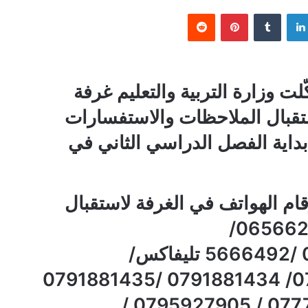
لينكدإن
بينتيريست
لت وزارة التربية والتعليم غرفة
تقبال الملاحظات والاستفسارات
بداية الفصل الدراسي الثاني في
ام الهواتف في الغرفة لاستقبال
هذه الملاحظات وهي : ( 065662475/
065692368/065699916 /5666492 تليفاكس/
0791881439/0791881450/ 0791881434 /0791881435
/ 0791881436 / 0777713362 / 0795927905 /