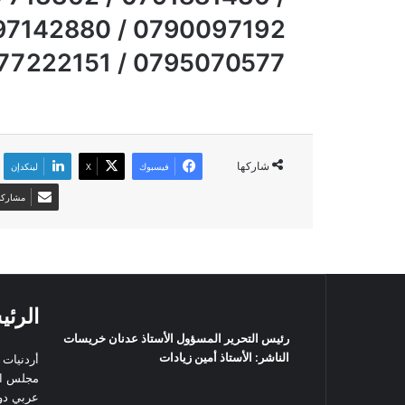
0795070577 / 0777222151 ).
شاركها
فيسبوك
‫X
لينكدإن
مشاركة 
الرئي
رئيس التحرير المسؤول الأستاذ عدنان خريسات
الناشر: الأستاذ أمين زيادات
أردنيات
مجلس ال
عربي دو